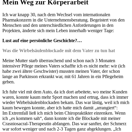
Mein Weg zur Körperarbeit
Ich war knapp 30, nach dem Wechsel vom internationalen
Pharmakonzern in die Unternehmensberatung. Begeistert von den
Menschen und den unterschiedlichen Anforderungen in den
Projekten, änderte sich mein Leben innerhalb weniger Tage:
Lust auf eine persönliche Geschichte?…
Was die Wirbelsäulenblockade mit dem Vater zu tun hat
Meine Mutter starb überraschend und schon nach 3 Monaten
intensiver Pflege meines Vaters schaffte ich es nicht mehr: wir (ich
habe zwei ältere Geschwister) mussten meinen Vater, der schon
lange an Parkinson erkrankt war, mit 61 Jahren in ein Pflegeheim
geben.
Ich fuhr viel mit dem Auto, da ich dort arbeitete, wo meine Kunden
waren, konnte kaum mehr Sport machen und ertrug, dass ich immer
wieder Wirbelsäulenblockaden bekam. Das war lästig, weil ich mich
kaum bewegen konnte, aber ich hatte mich damit „arrangiert“:
Im Extremfall ließ ich mich beim Chiropraktikter einrenken. Wenn
ich „es kommen sah“, dann konnte ich die Blockade mit meiner
Crasniosacral-Therapeutin abfangen. Das war sanfter, der Schmerz
war sofort weniger und nach 2-3 Tagen ganz abgeklungen. „Ich