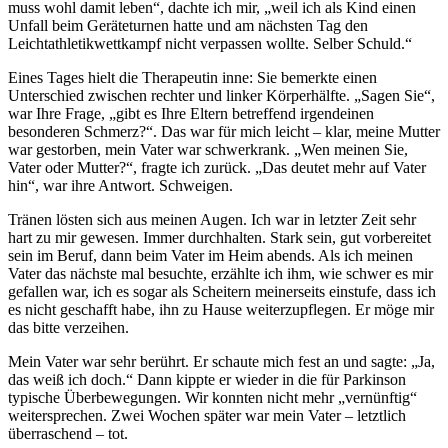
muss wohl damit leben“, dachte ich mir, „weil ich als Kind einen
Unfall beim Geräteturnen hatte und am nächsten Tag den
Leichtathletikwettkampf nicht verpassen wollte. Selber Schuld.“
Eines Tages hielt die Therapeutin inne: Sie bemerkte einen
Unterschied zwischen rechter und linker Körperhälfte. „Sagen Sie“,
war Ihre Frage, „gibt es Ihre Eltern betreffend irgendeinen
besonderen Schmerz?“. Das war für mich leicht – klar, meine Mutter
war gestorben, mein Vater war schwerkrank. „Wen meinen Sie,
Vater oder Mutter?“, fragte ich zurück. „Das deutet mehr auf Vater
hin“, war ihre Antwort. Schweigen.
Tränen lösten sich aus meinen Augen. Ich war in letzter Zeit sehr
hart zu mir gewesen. Immer durchhalten. Stark sein, gut vorbereitet
sein im Beruf, dann beim Vater im Heim abends. Als ich meinen
Vater das nächste mal besuchte, erzählte ich ihm, wie schwer es mir
gefallen war, ich es sogar als Scheitern meinerseits einstufe, dass ich
es nicht geschafft habe, ihn zu Hause weiterzupflegen. Er möge mir
das bitte verzeihen.
Mein Vater war sehr berührt. Er schaute mich fest an und sagte: „Ja,
das weiß ich doch.“ Dann kippte er wieder in die für Parkinson
typische Überbewegungen. Wir konnten nicht mehr „vernünftig“
weitersprechen. Zwei Wochen später war mein Vater – letztlich
überraschend – tot.