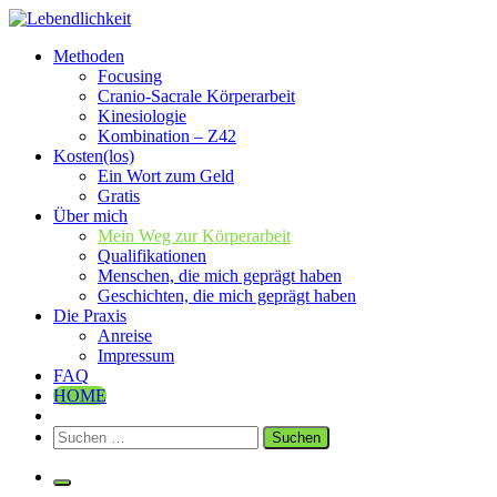
Zum
Inhalt
Lebendlichkeit
Dipl.-Ing. Inge Simetzberger
Methoden
springen
Focusing
Cranio-Sacrale Körperarbeit
Kinesiologie
Kombination – Z42
Kosten(los)
Ein Wort zum Geld
Gratis
Über mich
Mein Weg zur Körperarbeit
Qualifikationen
Menschen, die mich geprägt haben
Geschichten, die mich geprägt haben
Die Praxis
Anreise
Impressum
FAQ
HOME
Suchen
nach: