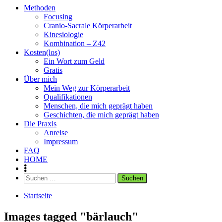
Methoden
Focusing
Cranio-Sacrale Körperarbeit
Kinesiologie
Kombination – Z42
Kosten(los)
Ein Wort zum Geld
Gratis
Über mich
Mein Weg zur Körperarbeit
Qualifikationen
Menschen, die mich geprägt haben
Geschichten, die mich geprägt haben
Die Praxis
Anreise
Impressum
FAQ
HOME
Suchen
nach:
Startseite
Images tagged "bärlauch"