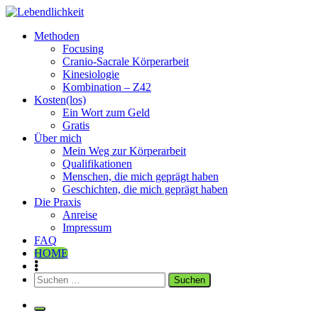
Zum
Inhalt
Lebendlichkeit
Dipl.-Ing. Inge Simetzberger
Methoden
springen
Focusing
Cranio-Sacrale Körperarbeit
Kinesiologie
Kombination – Z42
Kosten(los)
Ein Wort zum Geld
Gratis
Über mich
Mein Weg zur Körperarbeit
Qualifikationen
Menschen, die mich geprägt haben
Geschichten, die mich geprägt haben
Die Praxis
Anreise
Impressum
FAQ
HOME
Suchen
nach: