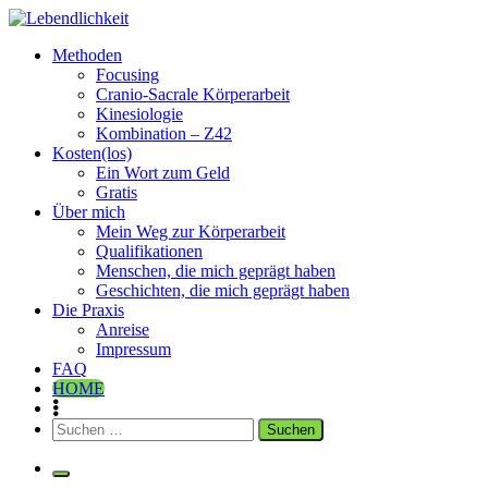
Zum
Inhalt
Lebendlichkeit
Dipl.-Ing. Inge Simetzberger
Methoden
springen
Focusing
Cranio-Sacrale Körperarbeit
Kinesiologie
Kombination – Z42
Kosten(los)
Ein Wort zum Geld
Gratis
Über mich
Mein Weg zur Körperarbeit
Qualifikationen
Menschen, die mich geprägt haben
Geschichten, die mich geprägt haben
Die Praxis
Anreise
Impressum
FAQ
HOME
Suchen
nach: