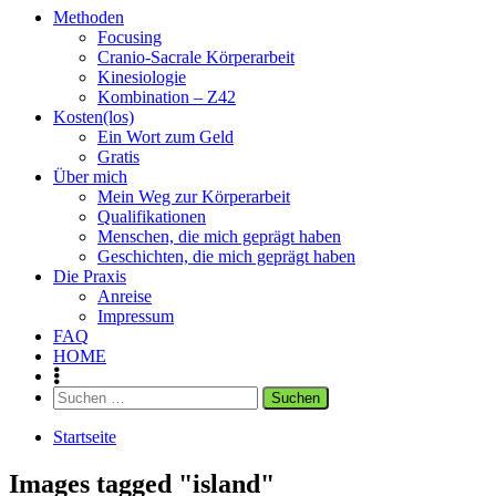
Methoden
Focusing
Cranio-Sacrale Körperarbeit
Kinesiologie
Kombination – Z42
Kosten(los)
Ein Wort zum Geld
Gratis
Über mich
Mein Weg zur Körperarbeit
Qualifikationen
Menschen, die mich geprägt haben
Geschichten, die mich geprägt haben
Die Praxis
Anreise
Impressum
FAQ
HOME
Suchen
nach:
Startseite
Images tagged "island"