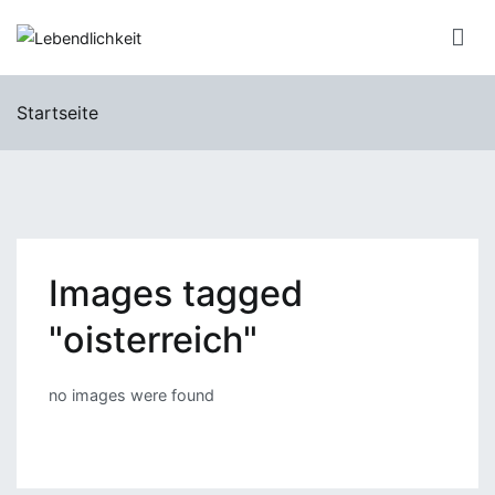
Zum
Inhalt
Lebendlichkeit
Dipl.-Ing. Inge Simetzberger
springen
Startseite
Images tagged
"oisterreich"
no images were found