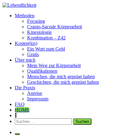
Zum
Inhalt
Lebendlichkeit
Dipl.-Ing. Inge Simetzberger
Methoden
springen
Focusing
Cranio-Sacrale Körperarbeit
Kinesiologie
Kombination – Z42
Kosten(los)
Ein Wort zum Geld
Gratis
Über mich
Mein Weg zur Körperarbeit
Qualifikationen
Menschen, die mich geprägt haben
Geschichten, die mich geprägt haben
Die Praxis
Anreise
Impressum
FAQ
HOME
Suchen
nach: