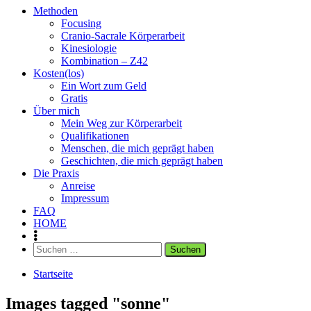
Methoden
Focusing
Cranio-Sacrale Körperarbeit
Kinesiologie
Kombination – Z42
Kosten(los)
Ein Wort zum Geld
Gratis
Über mich
Mein Weg zur Körperarbeit
Qualifikationen
Menschen, die mich geprägt haben
Geschichten, die mich geprägt haben
Die Praxis
Anreise
Impressum
FAQ
HOME
Suchen
nach:
Startseite
Images tagged "sonne"