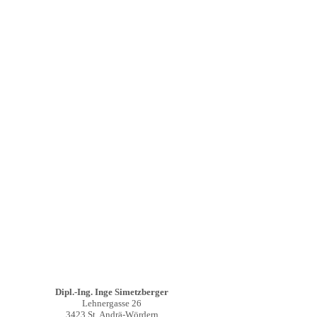
Dipl.-Ing. Inge Simetzberger
Lehnergasse 26
3423 St. Andrä-Wördern