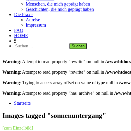
Menschen, die mich geprägt haben
Geschichten, die mich geprägt haben
Die Praxis
Anreise
Impressum
FAQ
HOME
Suchen
nach:
Warning
: Attempt to read property "rewrite" on null in
/www/htdocs/
Warning
: Attempt to read property "rewrite" on null in
/www/htdocs/
Warning
: Trying to access array offset on value of type null in
/www/
Warning
: Attempt to read property "has_archive" on null in
/www/htd
Startseite
Images tagged "sonnenuntergang"
[zum Einzelbild]