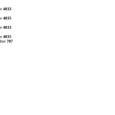
ne
4033
ne
4035
ne
4033
ne
4035
line
707