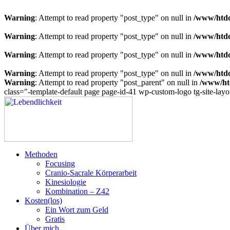
Warning
: Attempt to read property "post_type" on null in
/www/htdoc
Warning
: Attempt to read property "post_type" on null in
/www/htdoc
Warning
: Attempt to read property "post_type" on null in
/www/htdoc
Warning
: Attempt to read property "post_type" on null in
/www/htdoc
Warning
: Attempt to read property "post_parent" on null in
/www/htd
class="-template-default page page-id-41 wp-custom-logo tg-site-layo
Zum
Inhalt
springen
Lebendlichkeit
Dipl.-Ing. Inge Simetzberger
Methoden
Focusing
Cranio-Sacrale Körperarbeit
Kinesiologie
Kombination – Z42
Kosten(los)
Ein Wort zum Geld
Gratis
Über mich